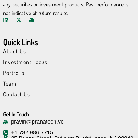
any securities or investment products. Past performance is
not indicative of future results.
L
X
M
i
-
a
n
t
i
k
w
l
Quick Links
e
i
-
d
t
b
About Us
i
t
u
n
e
l
Investment Focus
r
k
Portfolio
Team
Contact Us
Get In Touch
pravin@pranatech.vc
+1 732 986 7715