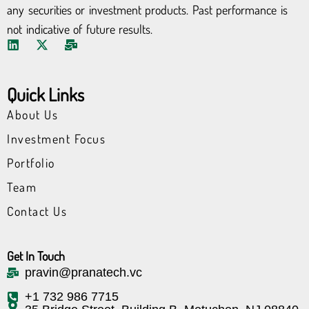
any securities or investment products. Past performance is
not indicative of future results.
L
X
M
i
-
a
n
t
i
k
w
l
Quick Links
e
i
-
d
t
b
About Us
i
t
u
n
e
l
Investment Focus
r
k
Portfolio
Team
Contact Us
Get In Touch
pravin@pranatech.vc
+1 732 986 7715